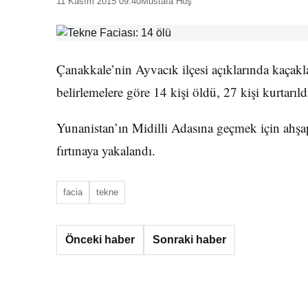
11 Kasım 2015 09:40
Mustafa Hoş
Çanakkale’nin Ayvacık ilçesi açıklarında kaçak
belirlemelere göre 14 kişi öldü, 27 kişi kurtarıld
Yunanistan’ın Midilli Adasına geçmek için ahşa
fırtınaya yakalandı.
facia
tekne
Önceki haber
Sonraki haber