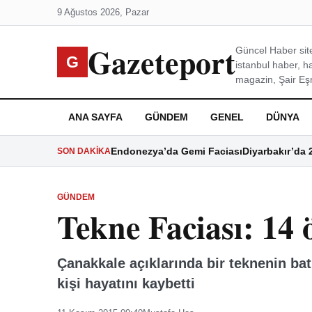
9 Ağustos 2026, Pazar
Gazeteport
Güncel Haber site
G
istanbul haber, h
magazin, Şair Eşre
ANA SAYFA
GÜNDEM
GENEL
DÜNYA
Endonezya’da Gemi Faciası
Diyarbakır’da 
SON DAKIKA
GÜNDEM
Tekne Faciası: 14 
Çanakkale açıklarında bir teknenin ba
kişi hayatını kaybetti