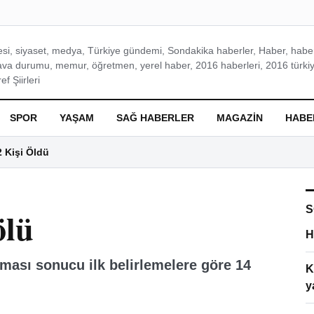
si, siyaset, medya, Türkiye gündemi, Sondakika haberler, Haber, haberl
ava durumu, memur, öğretmen, yerel haber, 2016 haberleri, 2016 türkiy
f Şiirleri
SPOR
YAŞAM
SAĞ HABERLER
MAGAZIN
HABE
2 Kişi Öldü
S
ölü
H
tması sonucu ilk belirlemelere göre 14
K
y