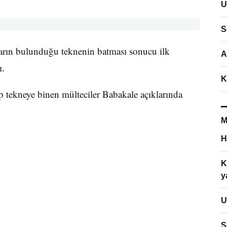
U
S
ların bulunduğu teknenin batması sonucu ilk
A
ı.
K
p tekneye binen mülteciler Babakale açıklarında
M
H
K
y
U
S