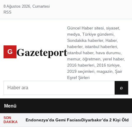
8 Ağustos 2026, Cumartesi
RSS
Güncel Haber sitesi, siyaset,
medya, Türkiye gündemi,
Sondakika haberler, Haber,
Gazeteport
haberler, istanbul haberleri,
G
istanbul haber, hava durumu,
memur, öğretmen, yerel haber,
2016 haberleri, 2016 türkiye,
2019 seçimleri, magazin, Şair
Eşref Şiirleri
Ara
⌕
Menü
SON
Endonezya’da Gemi Faciası
Diyarbakır’da 2 Kişi Öldü
DAKIKA