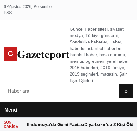
6 Ağustos 2026, Perşembe
RSS
Güncel Haber sitesi, siyaset,
medya, Türkiye gündemi,
Sondakika haberler, Haber,
Gazeteport
haberler, istanbul haberleri,
G
istanbul haber, hava durumu,
memur, öğretmen, yerel haber,
2016 haberleri, 2016 türkiye,
2019 seçimleri, magazin, Şair
Eşref Şiirleri
Ara
⌕
Menü
SON
Endonezya’da Gemi Faciası
Diyarbakır’da 2 Kişi Öldü
DAKIKA