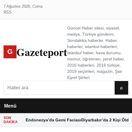
7 Ağustos 2026, Cuma
RSS
Güncel Haber sitesi, siyaset,
medya, Türkiye gündemi,
Sondakika haberler, Haber,
Gazeteport
haberler, istanbul haberleri,
G
istanbul haber, hava durumu,
memur, öğretmen, yerel haber,
2016 haberleri, 2016 türkiye,
2019 seçimleri, magazin, Şair
Eşref Şiirleri
Ara
⌕
Menü
SON
Endonezya’da Gemi Faciası
Diyarbakır’da 2 Kişi Öldü
DAKIKA