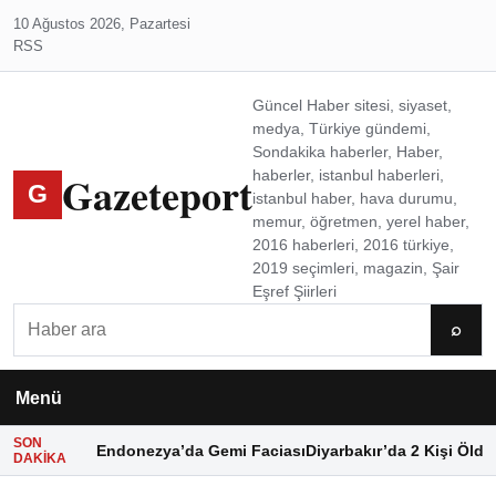
10 Ağustos 2026, Pazartesi
RSS
Güncel Haber sitesi, siyaset,
medya, Türkiye gündemi,
Sondakika haberler, Haber,
Gazeteport
haberler, istanbul haberleri,
G
istanbul haber, hava durumu,
memur, öğretmen, yerel haber,
2016 haberleri, 2016 türkiye,
2019 seçimleri, magazin, Şair
Eşref Şiirleri
Ara
⌕
Menü
SON
Endonezya’da Gemi Faciası
Diyarbakır’da 2 Kişi Öldü
DAKIKA