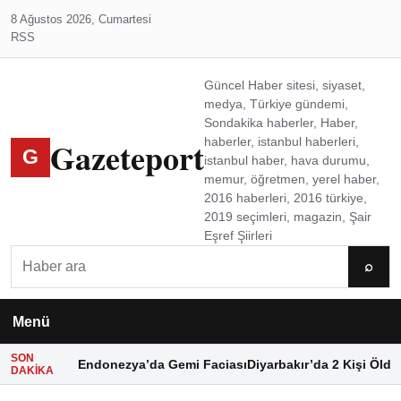
8 Ağustos 2026, Cumartesi
RSS
Güncel Haber sitesi, siyaset,
medya, Türkiye gündemi,
Sondakika haberler, Haber,
Gazeteport
haberler, istanbul haberleri,
G
istanbul haber, hava durumu,
memur, öğretmen, yerel haber,
2016 haberleri, 2016 türkiye,
2019 seçimleri, magazin, Şair
Eşref Şiirleri
Ara
⌕
Menü
SON
Endonezya’da Gemi Faciası
Diyarbakır’da 2 Kişi Öldü
DAKIKA