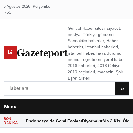
6 Ağustos 2026, Perşembe
RSS
Güncel Haber sitesi, siyaset,
medya, Türkiye gündemi,
Sondakika haberler, Haber,
Gazeteport
haberler, istanbul haberleri,
G
istanbul haber, hava durumu,
memur, öğretmen, yerel haber,
2016 haberleri, 2016 türkiye,
2019 seçimleri, magazin, Şair
Eşref Şiirleri
Ara
⌕
Menü
SON
Endonezya’da Gemi Faciası
Diyarbakır’da 2 Kişi Öldü
DAKIKA