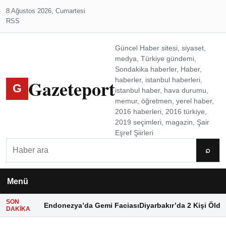
8 Ağustos 2026, Cumartesi
RSS
Güncel Haber sitesi, siyaset,
medya, Türkiye gündemi,
Sondakika haberler, Haber,
Gazeteport
haberler, istanbul haberleri,
G
istanbul haber, hava durumu,
memur, öğretmen, yerel haber,
2016 haberleri, 2016 türkiye,
2019 seçimleri, magazin, Şair
Eşref Şiirleri
Ara
⌕
Menü
SON
Endonezya’da Gemi Faciası
Diyarbakır’da 2 Kişi Öldü
DAKIKA