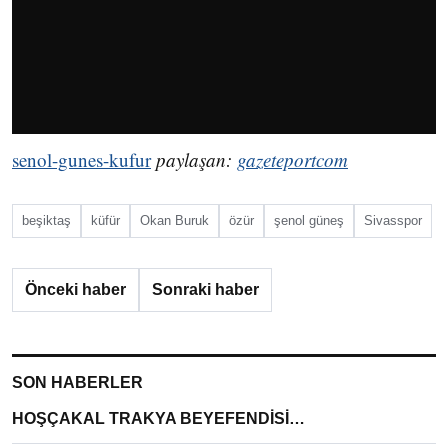
senol-gunes-kufur
paylaşan:
gazeteportcom
beşiktaş
küfür
Okan Buruk
özür
şenol güneş
Sivasspor
Önceki haber
Sonraki haber
SON HABERLER
HOŞÇAKAL TRAKYA BEYEFENDİSİ…