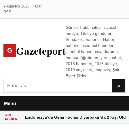
9 Ağustos 2026, Pazar
RSS
Güncel Haber sitesi, siyaset,
medya, Türkiye gündemi,
Sondakika haberler, Haber,
Gazeteport
haberler, istanbul haberleri,
G
istanbul haber, hava durumu,
memur, öğretmen, yerel haber,
2016 haberleri, 2016 türkiye,
2019 seçimleri, magazin, Şair
Eşref Şiirleri
Ara
⌕
Menü
SON
Endonezya’da Gemi Faciası
Diyarbakır’da 2 Kişi Öldü
DAKIKA