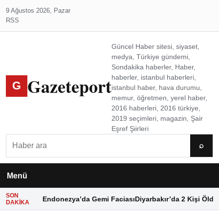
9 Ağustos 2026, Pazar
RSS
Güncel Haber sitesi, siyaset,
medya, Türkiye gündemi,
Sondakika haberler, Haber,
Gazeteport
haberler, istanbul haberleri,
G
istanbul haber, hava durumu,
memur, öğretmen, yerel haber,
2016 haberleri, 2016 türkiye,
2019 seçimleri, magazin, Şair
Eşref Şiirleri
Ara
⌕
Menü
SON
Endonezya’da Gemi Faciası
Diyarbakır’da 2 Kişi Öldü
DAKIKA