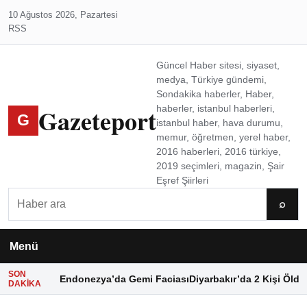
10 Ağustos 2026, Pazartesi
RSS
Güncel Haber sitesi, siyaset,
medya, Türkiye gündemi,
Sondakika haberler, Haber,
Gazeteport
haberler, istanbul haberleri,
G
istanbul haber, hava durumu,
memur, öğretmen, yerel haber,
2016 haberleri, 2016 türkiye,
2019 seçimleri, magazin, Şair
Eşref Şiirleri
Ara
⌕
Menü
SON
Endonezya’da Gemi Faciası
Diyarbakır’da 2 Kişi Öldü
DAKIKA