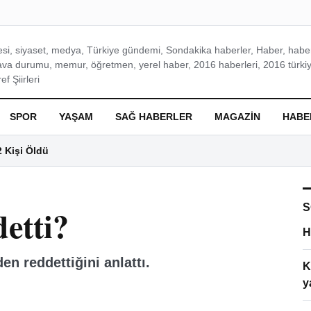
si, siyaset, medya, Türkiye gündemi, Sondakika haberler, Haber, haberl
ava durumu, memur, öğretmen, yerel haber, 2016 haberleri, 2016 türkiy
f Şiirleri
SPOR
YAŞAM
SAĞ HABERLER
MAGAZIN
HABE
2 Kişi Öldü
S
etti?
H
n reddettiğini anlattı.
K
y