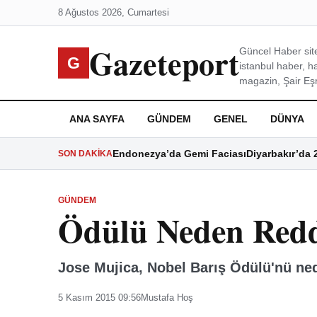
8 Ağustos 2026, Cumartesi
Gazeteport
Güncel Haber site
G
istanbul haber, h
magazin, Şair Eşre
ANA SAYFA
GÜNDEM
GENEL
DÜNYA
Endonezya’da Gemi Faciası
Diyarbakır’da 
SON DAKIKA
GÜNDEM
Ödülü Neden Redd
Jose Mujica, Nobel Barış Ödülü'nü nede
5 Kasım 2015 09:56
Mustafa Hoş