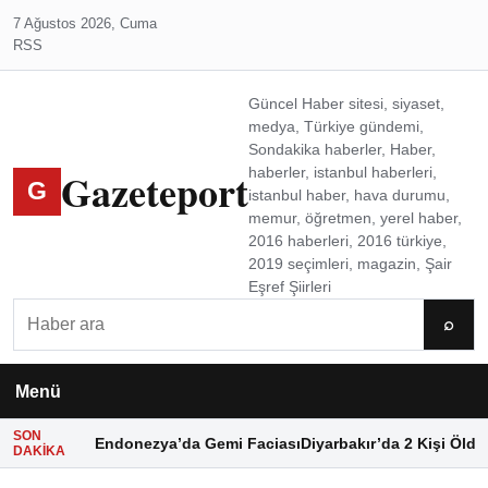
7 Ağustos 2026, Cuma
RSS
Güncel Haber sitesi, siyaset,
medya, Türkiye gündemi,
Sondakika haberler, Haber,
Gazeteport
haberler, istanbul haberleri,
G
istanbul haber, hava durumu,
memur, öğretmen, yerel haber,
2016 haberleri, 2016 türkiye,
2019 seçimleri, magazin, Şair
Eşref Şiirleri
Ara
⌕
Menü
SON
Endonezya’da Gemi Faciası
Diyarbakır’da 2 Kişi Öldü
DAKIKA