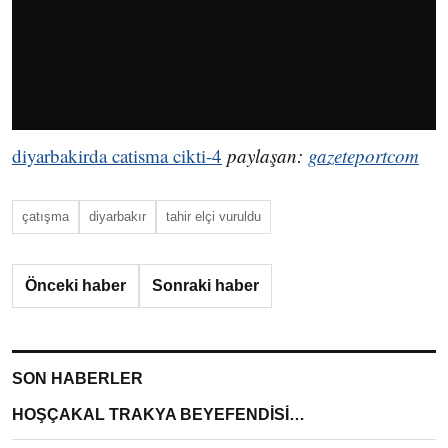
diyarbakirda catisma cikti-4
paylaşan:
gazeteportcom
çatışma
diyarbakır
tahir elçi vuruldu
Önceki haber
Sonraki haber
SON HABERLER
HOŞÇAKAL TRAKYA BEYEFENDİSİ…