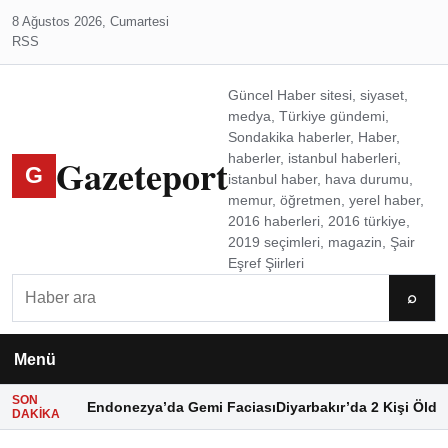
8 Ağustos 2026, Cumartesi
RSS
Güncel Haber sitesi, siyaset,
medya, Türkiye gündemi,
Sondakika haberler, Haber,
Gazeteport
haberler, istanbul haberleri,
G
istanbul haber, hava durumu,
memur, öğretmen, yerel haber,
2016 haberleri, 2016 türkiye,
2019 seçimleri, magazin, Şair
Eşref Şiirleri
Ara
⌕
Menü
SON
Endonezya’da Gemi Faciası
Diyarbakır’da 2 Kişi Öldü
DAKIKA