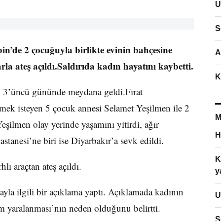
U
S
n’de 2 çocuğuyla birlikte evinin bahçesine
A
la ateş açıldı.Saldırıda kadın hayatını kaybetti.
K
 3’üncü gününde meydana geldi.Fırat
nmek isteyen 5 çocuk annesi Selamet Yeşilmen ile 2
M
Yeşilmen olay yerinde yaşamını yitirdi, ağır
H
tanesi’ne biri ise Diyarbakır’a sevk edildi.
K
lı araçtan ateş açıldı.
y
la ilgili bir açıklama yaptı. Açıklamada kadının
U
m yaralanması’nın neden olduğunu belirtti.
S