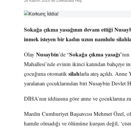
16 Kasım 2015 08:23
Mustafa Hoş
Sokağa çıkma yasağının devam ettiği Nusaybi
inmek isteyen bir kadın uzun namlulu silahlar
Nusaybin
Sokağa çıkma yasağı
Olay
’de “
”nın
Mahallesi’nde evinin ikinci katından bahçeye i
silah
çocuğuna otomatik
larla ateş açıldı. Anne 
yaralanan çocuklarından biri Nusaybin Devlet Has
DİHA’nın iddiasına göre anne ve çocuklarına zırh
Mardin Cumhuriyet Başsavcısı Mehmet Özel, olay
hamile olmadığı ve ölümüne kurşun değil, ‘cisi