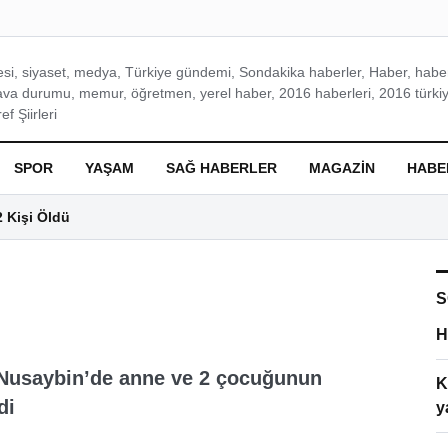
si, siyaset, medya, Türkiye gündemi, Sondakika haberler, Haber, haberl
ava durumu, memur, öğretmen, yerel haber, 2016 haberleri, 2016 türkiy
f Şiirleri
SPOR
YAŞAM
SAĞ HABERLER
MAGAZIN
HABE
2 Kişi Öldü
S
H
 Nusaybin’de anne ve 2 çocuğunun
K
di
y