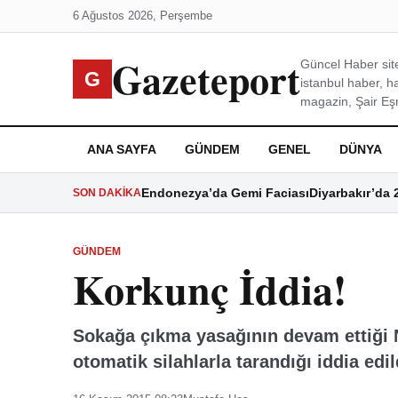
6 Ağustos 2026, Perşembe
Gazeteport
Güncel Haber site
G
istanbul haber, h
magazin, Şair Eşre
ANA SAYFA
GÜNDEM
GENEL
DÜNYA
Endonezya’da Gemi Faciası
Diyarbakır’da 
SON DAKIKA
GÜNDEM
Korkunç İddia!
Sokağa çıkma yasağının devam ettiği
otomatik silahlarla tarandığı iddia edil