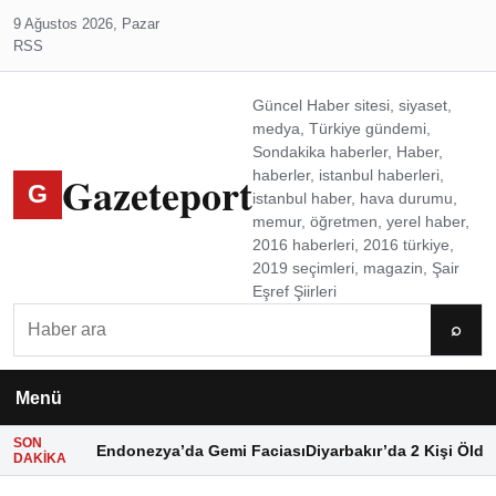
9 Ağustos 2026, Pazar
RSS
Güncel Haber sitesi, siyaset,
medya, Türkiye gündemi,
Sondakika haberler, Haber,
Gazeteport
haberler, istanbul haberleri,
G
istanbul haber, hava durumu,
memur, öğretmen, yerel haber,
2016 haberleri, 2016 türkiye,
2019 seçimleri, magazin, Şair
Eşref Şiirleri
Ara
⌕
Menü
SON
Endonezya’da Gemi Faciası
Diyarbakır’da 2 Kişi Öldü
DAKIKA