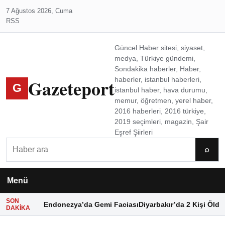
7 Ağustos 2026, Cuma
RSS
Güncel Haber sitesi, siyaset,
medya, Türkiye gündemi,
Sondakika haberler, Haber,
Gazeteport
haberler, istanbul haberleri,
G
istanbul haber, hava durumu,
memur, öğretmen, yerel haber,
2016 haberleri, 2016 türkiye,
2019 seçimleri, magazin, Şair
Eşref Şiirleri
Ara
⌕
Menü
SON
Endonezya’da Gemi Faciası
Diyarbakır’da 2 Kişi Öldü
DAKIKA