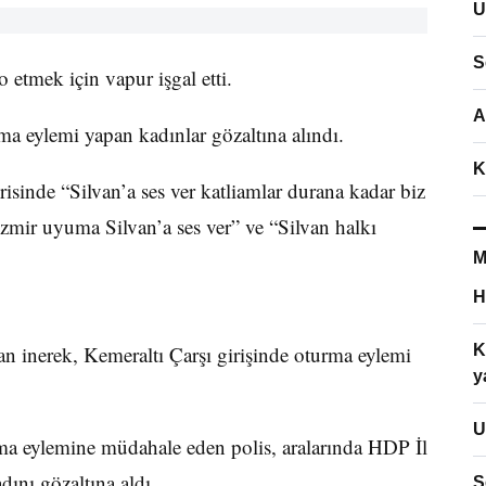
U
S
o etmek için vapur işgal etti.
A
ma eylemi yapan kadınlar gözaltına alındı.
K
isinde “Silvan’a ses ver katliamlar durana kadar biz
İzmir uyuma Silvan’a ses ver” ve “Silvan halkı
M
H
n inerek, Kemeraltı Çarşı girişinde oturma eylemi
K
y
U
rma eylemine müdahale eden polis, aralarında HDP İl
ını gözaltına aldı.
S