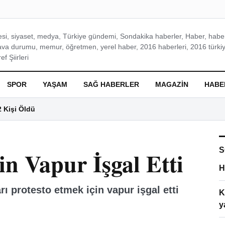
si, siyaset, medya, Türkiye gündemi, Sondakika haberler, Haber, haberl
ava durumu, memur, öğretmen, yerel haber, 2016 haberleri, 2016 türkiy
f Şiirleri
SPOR
YAŞAM
SAĞ HABERLER
MAGAZIN
HABE
2 Kişi Öldü
S
in Vapur İşgal Etti
H
rı protesto etmek için vapur işgal etti
K
y