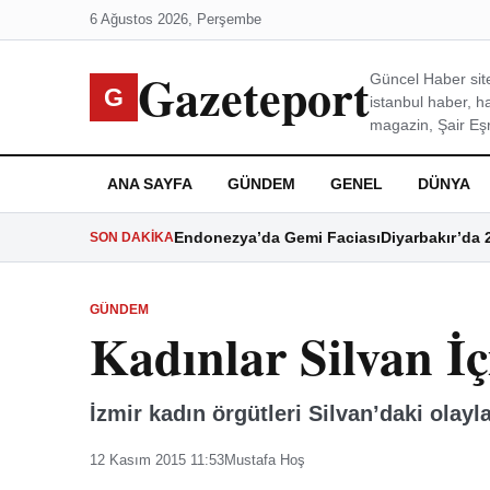
6 Ağustos 2026, Perşembe
Gazeteport
Güncel Haber site
G
istanbul haber, h
magazin, Şair Eşre
ANA SAYFA
GÜNDEM
GENEL
DÜNYA
Endonezya’da Gemi Faciası
Diyarbakır’da 
SON DAKIKA
GÜNDEM
Kadınlar Silvan İç
İzmir kadın örgütleri Silvan’daki olayla
12 Kasım 2015 11:53
Mustafa Hoş