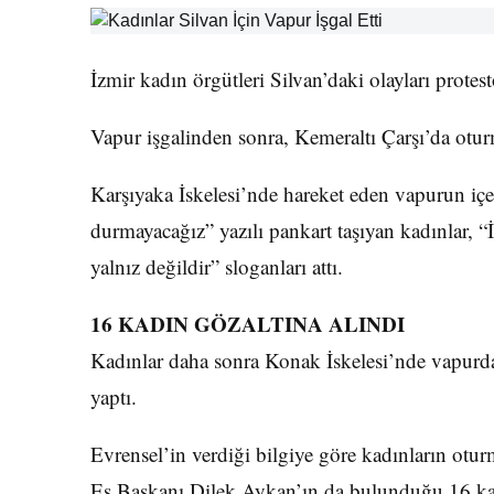
İzmir kadın örgütleri Silvan’daki olayları protest
Vapur işgalinden sonra, Kemeraltı Çarşı’da otur
Karşıyaka İskelesi’nde hareket eden vapurun içer
durmayacağız” yazılı pankart taşıyan kadınlar, “
yalnız değildir” sloganları attı.
16 KADIN GÖZALTINA ALINDI
Kadınlar daha sonra Konak İskelesi’nde vapurda
yaptı.
Evrensel’in verdiği bilgiye göre kadınların otu
Eş Başkanı Dilek Aykan’ın da bulunduğu 16 kad