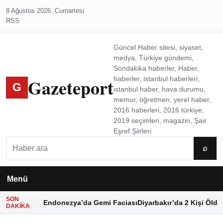
8 Ağustos 2026, Cumartesi
RSS
Güncel Haber sitesi, siyaset,
medya, Türkiye gündemi,
Sondakika haberler, Haber,
Gazeteport
haberler, istanbul haberleri,
G
istanbul haber, hava durumu,
memur, öğretmen, yerel haber,
2016 haberleri, 2016 türkiye,
2019 seçimleri, magazin, Şair
Eşref Şiirleri
Ara
⌕
Menü
SON
Endonezya’da Gemi Faciası
Diyarbakır’da 2 Kişi Öldü
DAKIKA