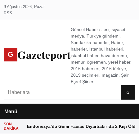
9 Ağustos 2026, Pazar
RSS
Güncel Haber sitesi, siyaset,
medya, Türkiye gündemi,
Sondakika haberler, Haber,
Gazeteport
haberler, istanbul haberleri,
G
istanbul haber, hava durumu,
memur, öğretmen, yerel haber,
2016 haberleri, 2016 türkiye,
2019 seçimleri, magazin, Şair
Eşref Şiirleri
Ara
⌕
Menü
SON
Endonezya’da Gemi Faciası
Diyarbakır’da 2 Kişi Öldü
DAKIKA