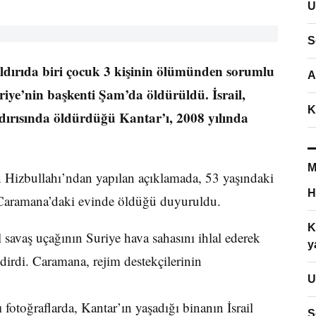
U
S
aldırıda biri çocuk 3 kişinin ölümünden sorumlu
A
iye’nin başkenti Şam’da öldürüldü. İsrail,
K
dırısında öldürdüğü Kantar’ı, 2008 yılında
M
 Hizbullahı’ndan yapılan açıklamada, 53 yaşındaki
H
ı Caramana’daki evinde öldüğü duyuruldu.
K
l savaş uçağının Suriye hava sahasını ihlal ederek
y
dirdi. Caramana, rejim destekçilerinin
U
fotoğraflarda, Kantar’ın yaşadığı binanın İsrail
S