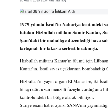
20 Aralık 2015 15:04
Mustafa Hoş
1979 yılında İsrail’in Nahariya kentindeki s
tutulan Hizbullah militanı Samir Kantar, Sur
Şam’daki bir mahalleye düzenlediği hava sal
tartışmalı bir takasla serbest bırakmıştı.
Hizbullah militanı Kantar’ın ölümü için Lübnan
Kantar’ın, İsrail savaş uçaklarının bombaladığ
Hizbullah’ın yayın organı El Manar ise, iki İsrai
binayı dört uzun menzilli füzeyle vurduğunu bil
kontrolündeki bir bölge olarak biliniyor.
Suriye resmi haber ajansı SANA’nın yayımladığı 