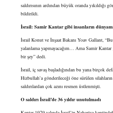
saldırısının ardından büyük oranda yıkıldığı gö
bildirildi.
İsrail: Samir Kantar gibi insanların dünyamı
İsrail Konut ve İnşaat Bakanı Yoav Gallant, “Bu 
yalanlama yapmayacağım… Ama Samir Kantar gib
bir şey” dedi.
İsrail, iç savaş başladığından bu yana birçok de
Hizbullah’a gönderileceği öne sürülen silahların 
saldırılardan çok azını resmen üstlenmişti.
O saldırı İsrail’de 36 yıldır unutulmadı
Kantar 1979 yılında İsrail’in Nahariya kentindek