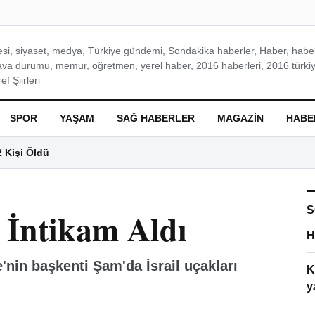
si, siyaset, medya, Türkiye gündemi, Sondakika haberler, Haber, haberl
ava durumu, memur, öğretmen, yerel haber, 2016 haberleri, 2016 türkiy
f Şiirleri
SPOR
YAŞAM
SAĞ HABERLER
MAGAZIN
HABE
2 Kişi Öldü
S
a İntikam Aldı
H
e'nin başkenti Şam'da İsrail uçakları
K
y