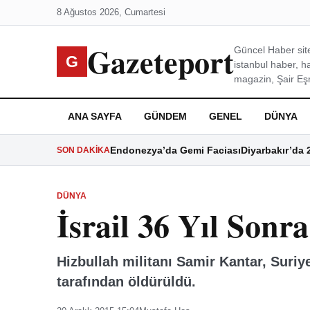
8 Ağustos 2026, Cumartesi
Gazeteport
Güncel Haber site
G
istanbul haber, h
magazin, Şair Eşre
ANA SAYFA
GÜNDEM
GENEL
DÜNYA
Endonezya’da Gemi Faciası
Diyarbakır’da 
SON DAKIKA
DÜNYA
İsrail 36 Yıl Sonr
Hizbullah militanı Samir Kantar, Suriy
tarafından öldürüldü.