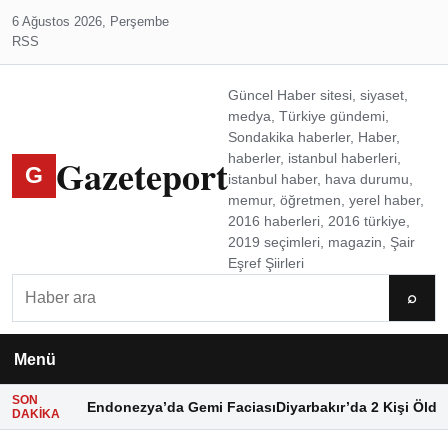
6 Ağustos 2026, Perşembe
RSS
Güncel Haber sitesi, siyaset,
medya, Türkiye gündemi,
Sondakika haberler, Haber,
Gazeteport
haberler, istanbul haberleri,
G
istanbul haber, hava durumu,
memur, öğretmen, yerel haber,
2016 haberleri, 2016 türkiye,
2019 seçimleri, magazin, Şair
Eşref Şiirleri
Ara
⌕
Menü
SON
Endonezya’da Gemi Faciası
Diyarbakır’da 2 Kişi Öldü
DAKIKA