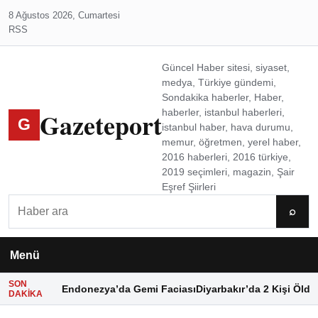
8 Ağustos 2026, Cumartesi
RSS
Güncel Haber sitesi, siyaset,
medya, Türkiye gündemi,
Sondakika haberler, Haber,
Gazeteport
haberler, istanbul haberleri,
G
istanbul haber, hava durumu,
memur, öğretmen, yerel haber,
2016 haberleri, 2016 türkiye,
2019 seçimleri, magazin, Şair
Eşref Şiirleri
Ara
⌕
Menü
SON
Endonezya’da Gemi Faciası
Diyarbakır’da 2 Kişi Öldü
DAKIKA