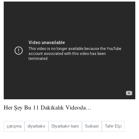
Her Şey Bu 11 Dakikalık Videoda…
çatışma
diyarbakır
Diyarbakır baro
Suikast
Tahir Elçi