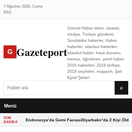
7 Ağustos 2026, Cuma
RSS
Güncel Haber sitesi, siyaset,
medya, Türkiye gündemi,
Sondakika haberler, Haber,
Gazeteport
haberler, istanbul haberleri,
G
istanbul haber, hava durumu,
memur, öğretmen, yerel haber,
2016 haberleri, 2016 türkiye,
2019 seçimleri, magazin, Şair
Eşref Şiirleri
Ara
⌕
Menü
SON
Endonezya’da Gemi Faciası
Diyarbakır’da 2 Kişi Öldü
DAKIKA