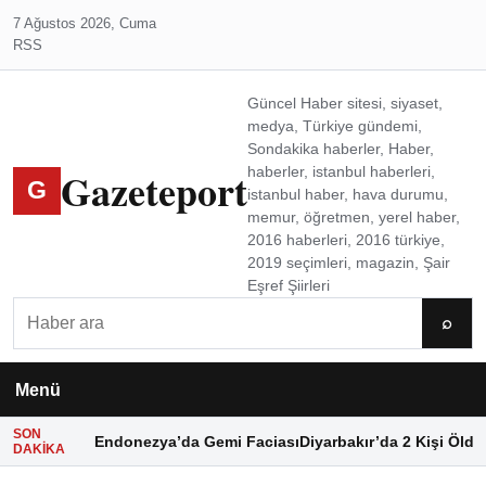
7 Ağustos 2026, Cuma
RSS
Güncel Haber sitesi, siyaset,
medya, Türkiye gündemi,
Sondakika haberler, Haber,
Gazeteport
haberler, istanbul haberleri,
G
istanbul haber, hava durumu,
memur, öğretmen, yerel haber,
2016 haberleri, 2016 türkiye,
2019 seçimleri, magazin, Şair
Eşref Şiirleri
Ara
⌕
Menü
SON
Endonezya’da Gemi Faciası
Diyarbakır’da 2 Kişi Öldü
DAKIKA