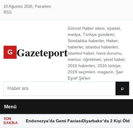
10 Ağustos 2026, Pazartesi
RSS
Güncel Haber sitesi, siyaset,
medya, Türkiye gündemi,
Sondakika haberler, Haber,
Gazeteport
haberler, istanbul haberleri,
G
istanbul haber, hava durumu,
memur, öğretmen, yerel haber,
2016 haberleri, 2016 türkiye,
2019 seçimleri, magazin, Şair
Eşref Şiirleri
Ara
⌕
Menü
SON
Endonezya’da Gemi Faciası
Diyarbakır’da 2 Kişi Öldü
DAKIKA