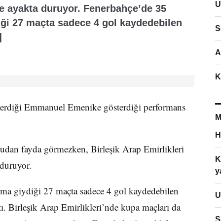
U
ile ayakta duruyor. Fenerbahçe’de 35
diği 27 maçta sadece 4 gol kaydedebilen
S
]
A
K
 verdiği Emmanuel Emenike gösterdiği performans
M
H
ncudan fayda görmezken, Birleşik Arap Emirlikleri
K
 duruyor.
y
orma giydiği 27 maçta sadece 4 gol kaydedebilen
U
ı. Birleşik Arap Emirlikleri’nde kupa maçları da
S