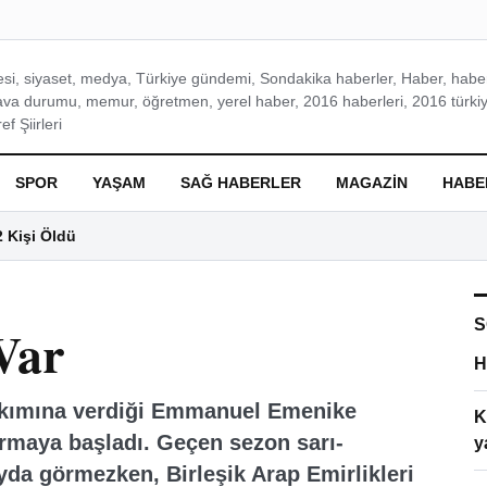
si, siyaset, medya, Türkiye gündemi, Sondakika haberler, Haber, haberl
ava durumu, memur, öğretmen, yerel haber, 2016 haberleri, 2016 türkiy
f Şiirleri
SPOR
YAŞAM
SAĞ HABERLER
MAGAZIN
HABE
2 Kişi Öldü
S
Var
H
 takımına verdiği Emmanuel Emenike
K
ırmaya başladı. Geçen sezon sarı-
y
ayda görmezken, Birleşik Arap Emirlikleri