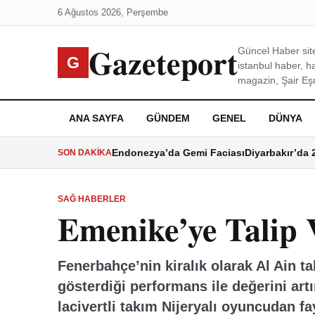
6 Ağustos 2026, Perşembe
Gazeteport
Güncel Haber site
G
istanbul haber, h
magazin, Şair Eşre
ANA SAYFA
GÜNDEM
GENEL
DÜNYA
Endonezya’da Gemi Faciası
Diyarbakır’da 
SON DAKIKA
SAĞ HABERLER
Emenike’ye Talip 
Fenerbahçe’nin kiralık olarak Al Ain
gösterdiği performans ile değerini art
lacivertli takım Nijeryalı oyuncudan f