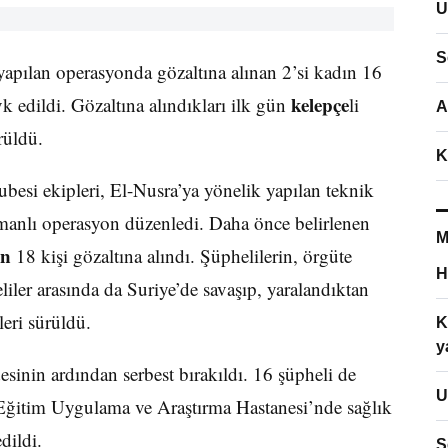
U
S
yapılan operasyonda gözaltına alınan 2’si kadın 16
kelepçe
k edildi. Gözaltına alındıkları ilk gün
li
A
rüldü.
K
si ekipleri, El-Nusra’ya yönelik yapılan teknik
amanlı operasyon düzenledi. Daha önce belirlenen
M
ın
18 kişi gözaltına alındı. Şüphelilerin, örgüte
H
liler arasında da Suriye’de savaşıp, yaralandıktan
eri sürüldü.
K
y
desinin ardından serbest bırakıldı. 16 şüpheli de
U
ğitim Uygulama ve Araştırma Hastanesi’nde sağlık
dildi.
S