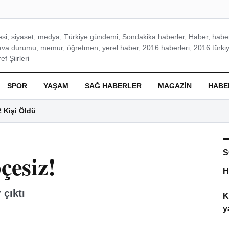
si, siyaset, medya, Türkiye gündemi, Sondakika haberler, Haber, haberl
ava durumu, memur, öğretmen, yerel haber, 2016 haberleri, 2016 türkiy
f Şiirleri
SPOR
YAŞAM
SAĞ HABERLER
MAGAZIN
HABE
2 Kişi Öldü
S
çesiz!
H
çıktı
K
y