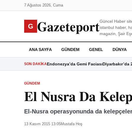
7 Ağustos 2026, Cuma
Gazeteport
Güncel Haber site
G
istanbul haber, h
magazin, Şair Eşre
ANA SAYFA
GÜNDEM
GENEL
DÜNYA
Endonezya’da Gemi Faciası
Diyarbakır’da 
SON DAKIKA
GÜNDEM
El Nusra Da Kelep
El-Nusra operasyonunda da kelepçeler 
13 Kasım 2015 13:05
Mustafa Hoş