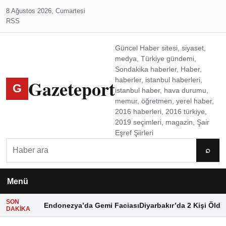
8 Ağustos 2026, Cumartesi
RSS
Güncel Haber sitesi, siyaset,
medya, Türkiye gündemi,
Sondakika haberler, Haber,
Gazeteport
haberler, istanbul haberleri,
G
istanbul haber, hava durumu,
memur, öğretmen, yerel haber,
2016 haberleri, 2016 türkiye,
2019 seçimleri, magazin, Şair
Eşref Şiirleri
Ara
⌕
Menü
SON
Endonezya’da Gemi Faciası
Diyarbakır’da 2 Kişi Öldü
DAKIKA