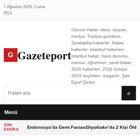
7 Ağustos 2026, Cuma
RSS
Güncel Haber sitesi, siyaset,
medya, Türkiye gündemi,
Sondakika haberler, Haber,
Gazeteport
haberler, istanbul haberleri,
G
istanbul haber, hava durumu,
memur, öğretmen, yerel haber,
2016 haberleri, 2016 türkiye,
2019 seçimleri, magazin, Şair
Eşref Şiirleri
Ara
⌕
Menü
SON
Endonezya’da Gemi Faciası
Diyarbakır’da 2 Kişi Öldü
DAKIKA