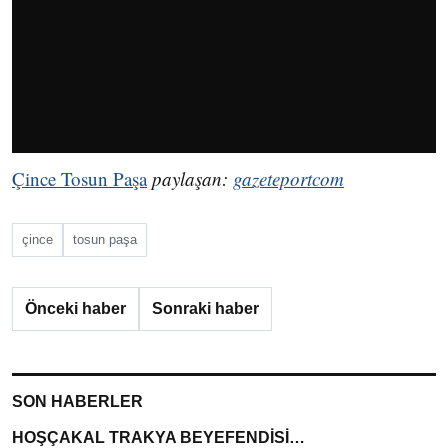
Çince Tosun Paşa
paylaşan:
gazeteportcom
çince
tosun paşa
Önceki haber
Sonraki haber
SON HABERLER
HOŞÇAKAL TRAKYA BEYEFENDİSİ…