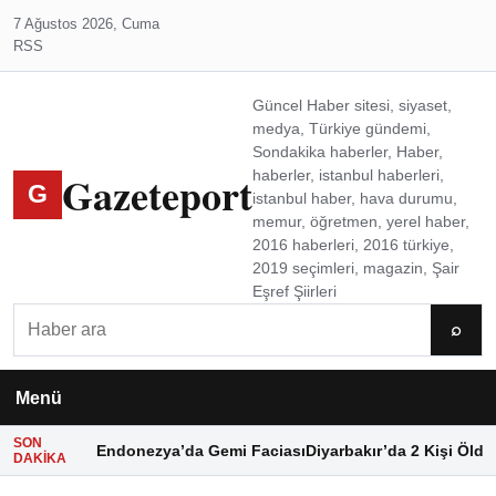
7 Ağustos 2026, Cuma
RSS
Güncel Haber sitesi, siyaset,
medya, Türkiye gündemi,
Sondakika haberler, Haber,
Gazeteport
haberler, istanbul haberleri,
G
istanbul haber, hava durumu,
memur, öğretmen, yerel haber,
2016 haberleri, 2016 türkiye,
2019 seçimleri, magazin, Şair
Eşref Şiirleri
Ara
⌕
Menü
SON
Endonezya’da Gemi Faciası
Diyarbakır’da 2 Kişi Öldü
DAKIKA