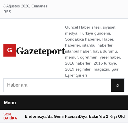
8 Ağustos 2026, Cumartesi
RSS
Güncel Haber sitesi, siyaset,
medya, Türkiye gündemi,
Sondakika haberler, Haber,
Gazeteport
haberler, istanbul haberleri,
G
istanbul haber, hava durumu,
memur, öğretmen, yerel haber,
2016 haberleri, 2016 türkiye,
2019 seçimleri, magazin, Şair
Eşref Şiirleri
Ara
⌕
Menü
SON
Endonezya’da Gemi Faciası
Diyarbakır’da 2 Kişi Öldü
DAKIKA