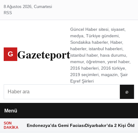
8 Ağustos 2026, Cumartesi
RSS
Güncel Haber sitesi, siyaset,
medya, Türkiye gündemi,
Sondakika haberler, Haber,
Gazeteport
haberler, istanbul haberleri,
G
istanbul haber, hava durumu,
memur, öğretmen, yerel haber,
2016 haberleri, 2016 türkiye,
2019 seçimleri, magazin, Şair
Eşref Şiirleri
Ara
⌕
Menü
SON
Endonezya’da Gemi Faciası
Diyarbakır’da 2 Kişi Öldü
DAKIKA