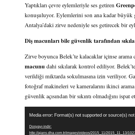
Greenp
Yaptıkları çevre eylemleriyle ses getiren
konuşuluyor. Eylemlerini son ana kadar büyük g
Antalya’daki zirve nedeniyle ses getirecek bir eyl
Diş macunları bile güvenlik tarafından sıkıl
Zirve boyunca Belek’te kalacaklar içinse arama 
macunu
dahi sıkılarak kontrol ediliyor. Belek’
verildiği miktarda sokulmasına izin veriliyor. Ga
fotoğraf makineleri ve kameralarını ikinci arama
güvenlik açısından bir sıkıntı olmadığını ispat 
Video
Media error: Format(s) not supported or source(s) not
oynatıcı
Dosyayı indir:
http://ajans.dha.com.tr/images/videos/2015_11/2015_11_13/10