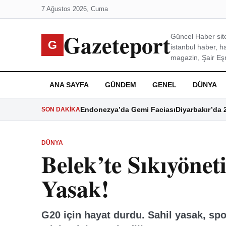
7 Ağustos 2026, Cuma
Gazeteport
Güncel Haber site
G
istanbul haber, h
magazin, Şair Eşre
ANA SAYFA
GÜNDEM
GENEL
DÜNYA
Endonezya’da Gemi Faciası
Diyarbakır’da 
SON DAKIKA
DÜNYA
Belek’te Sıkıyöne
Yasak!
G20 için hayat durdu. Sahil yasak, sp