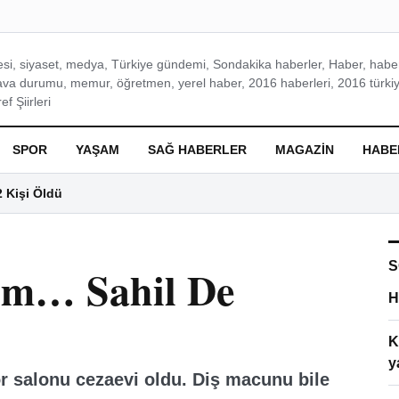
si, siyaset, medya, Türkiye gündemi, Sondakika haberler, Haber, haberl
ava durumu, memur, öğretmen, yerel haber, 2016 haberleri, 2016 türkiy
f Şiirleri
SPOR
YAŞAM
SAĞ HABERLER
MAGAZIN
HABE
2 Kişi Öldü
S
tim… Sahil De
H
K
y
or salonu cezaevi oldu. Diş macunu bile