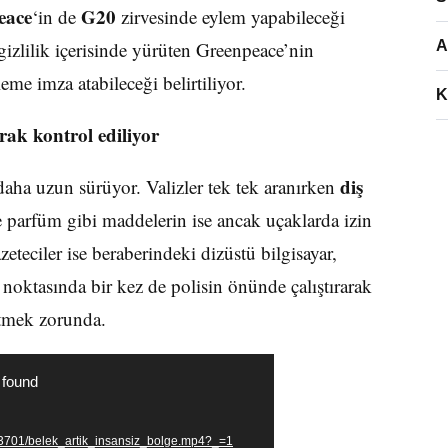
eace
G20
‘in de
zirvesinde eylem yapabileceği
izlilik içerisinde yürüten Greenpeace’nin
A
eme imza atabileceği belirtiliyor.
K
arak kontrol ediliyor
diş
daha uzun sürüyor. Valizler tek tek aranırken
te parfüm gibi maddelerin ise ancak uçaklarda izin
zeteciler ise beraberindeki dizüstü bilgisayar,
 noktasında bir kez de polisin önünde çalıştırarak
etmek zorunda.
 found
23701/belek_artik_insansiz_bolge.mp4?_=1