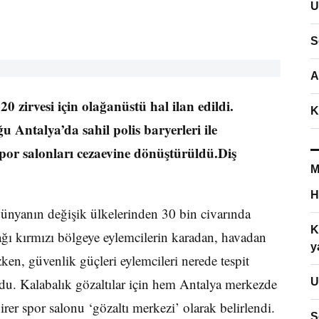
U
S
A
0 zirvesi için olağanüstü hal ilan edildi.
K
 Antalya’da sahil polis baryerleri ile
 spor salonları cezaevine dönüştürüldü.Diş
M
H
 dünyanın değişik ülkelerinden 30 bin civarında
K
ağı kırmızı bölgeye eylemcilerin karadan, havadan
y
ken, güvenlik güçleri eylemcileri nerede tespit
du. Kalabalık gözaltılar için hem Antalya merkezde
U
rer spor salonu ‘gözaltı merkezi’ olarak belirlendi.
S