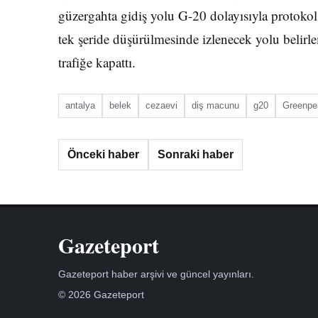
güzergahta gidiş yolu G-20 dolayısıyla protokol 
tek şeride düşürülmesinde izlenecek yolu belirl
trafiğe kapattı.
antalya
belek
cezaevi
diş macunu
g20
Greenpe
Önceki haber
Sonraki haber
Gazeteport
Gazeteport haber arşivi ve güncel yayınları.
© 2026 Gazeteport