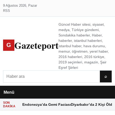
9 Ağustos 2026, Pazar
RSS
Güncel Haber sitesi, siyaset,
medya, Türkiye gündemi,
Sondakika haberler, Haber,
Gazeteport
haberler, istanbul haberleri,
G
istanbul haber, hava durumu,
memur, öğretmen, yerel haber,
2016 haberleri, 2016 türkiye,
2019 seçimleri, magazin, Şair
Eşref Şiirleri
Ara
⌕
Menü
SON
Endonezya’da Gemi Faciası
Diyarbakır’da 2 Kişi Öldü
DAKIKA