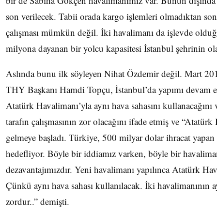
bir de Sabiha Gökçen havalimanımız var. Bunun dışında
son verilecek. Tabii orada kargo işlemleri olmadıktan so
çalışması mümkün değil. İki havalimanı da işlevde old
milyona dayanan bir yolcu kapasitesi İstanbul şehrinin ola
Aslında bunu ilk söyleyen Nihat Özdemir değil. Mart 201
THY Başkanı Hamdi Topçu, İstanbul’da yapımı devam e
Atatürk Havalimanı’yla aynı hava sahasını kullanacağını
tarafın çalışmasının zor olacağını ifade etmiş ve “Atatürk
gelmeye başladı. Türkiye, 500 milyar dolar ihracat yapan
hedefliyor. Böyle bir iddiamız varken, böyle bir havalim
dezavantajımızdır. Yeni havalimanı yapılınca Atatürk Ha
Çünkü aynı hava sahası kullanılacak. İki havalimanının a
zordur..” demişti.