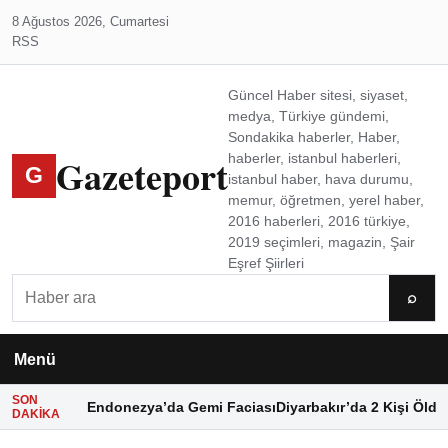
8 Ağustos 2026, Cumartesi
RSS
Güncel Haber sitesi, siyaset,
medya, Türkiye gündemi,
Sondakika haberler, Haber,
Gazeteport
haberler, istanbul haberleri,
G
istanbul haber, hava durumu,
memur, öğretmen, yerel haber,
2016 haberleri, 2016 türkiye,
2019 seçimleri, magazin, Şair
Eşref Şiirleri
Ara
⌕
Menü
SON
Endonezya’da Gemi Faciası
Diyarbakır’da 2 Kişi Öldü
DAKIKA