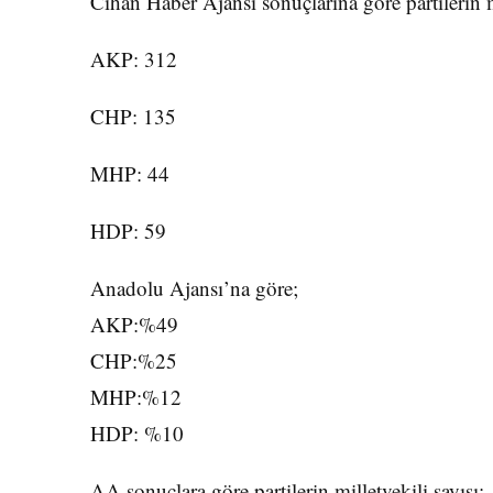
Cihan Haber Ajansı sonuçlarına göre partilerin mi
AKP: 312
CHP: 135
MHP: 44
HDP: 59
Anadolu Ajansı’na göre;
AKP:%49
CHP:%25
MHP:%12
HDP: %10
AA sonuçlara göre partilerin milletvekili sayısı;