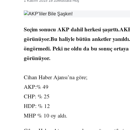
1 Kasım 2015 19:10
Mustafa Hoş
Seçim sonucu AKP dahil herkesi şaşırttı.A
görünüyor.Bu haliyle bütün anketler yanıld
öngörmedi. Peki ne oldu da bu sonuç ortaya 
görünüyor.
Cihan Haber Ajansı’na göre;
AKP:% 49
CHP: % 25
HDP: % 12
MHP % 10 oy aldı.