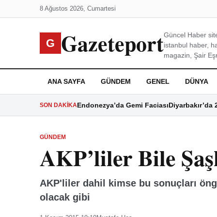
8 Ağustos 2026, Cumartesi
Gazeteport
Güncel Haber site
G
istanbul haber, h
magazin, Şair Eşre
ANA SAYFA
GÜNDEM
GENEL
DÜNYA
Endonezya’da Gemi Faciası
Diyarbakır’da 
SON DAKIKA
GÜNDEM
AKP’liler Bile Şaş
AKP'liler dahil kimse bu sonuçları ön
olacak gibi