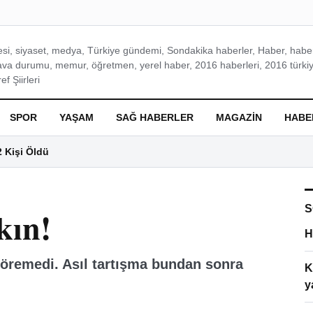
si, siyaset, medya, Türkiye gündemi, Sondakika haberler, Haber, haberl
ava durumu, memur, öğretmen, yerel haber, 2016 haberleri, 2016 türkiy
f Şiirleri
SPOR
YAŞAM
SAĞ HABERLER
MAGAZIN
HABE
2 Kişi Öldü
S
kın!
H
göremedi. Asıl tartışma bundan sonra
K
y