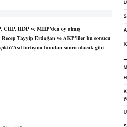
U
S
KP, CHP, HDP ve MHP’den oy almış
A
ı. Recep Tayyip Erdoğan ve AKP’liler bu sonucu
K
çıktı?Asıl tartışma bundan sonra olacak gibi
M
H
K
y
U
S