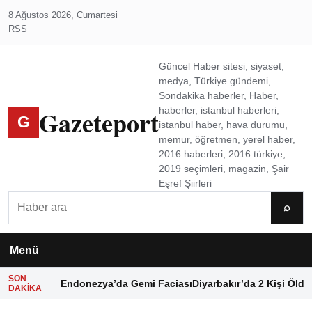
8 Ağustos 2026, Cumartesi
RSS
Güncel Haber sitesi, siyaset,
medya, Türkiye gündemi,
Sondakika haberler, Haber,
Gazeteport
haberler, istanbul haberleri,
G
istanbul haber, hava durumu,
memur, öğretmen, yerel haber,
2016 haberleri, 2016 türkiye,
2019 seçimleri, magazin, Şair
Eşref Şiirleri
Ara
⌕
Menü
SON
Endonezya’da Gemi Faciası
Diyarbakır’da 2 Kişi Öldü
DAKIKA