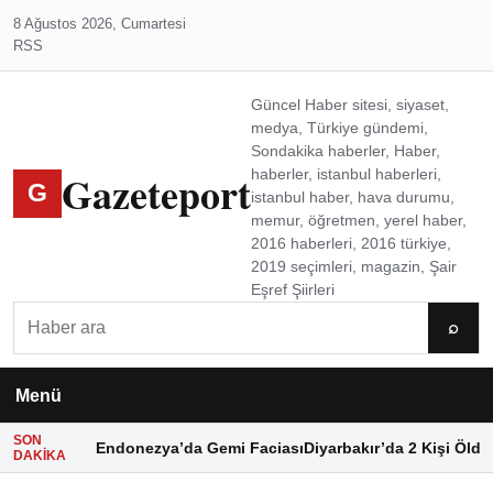
8 Ağustos 2026, Cumartesi
RSS
Güncel Haber sitesi, siyaset,
medya, Türkiye gündemi,
Sondakika haberler, Haber,
Gazeteport
haberler, istanbul haberleri,
G
istanbul haber, hava durumu,
memur, öğretmen, yerel haber,
2016 haberleri, 2016 türkiye,
2019 seçimleri, magazin, Şair
Eşref Şiirleri
Ara
⌕
Menü
SON
Endonezya’da Gemi Faciası
Diyarbakır’da 2 Kişi Öldü
DAKIKA