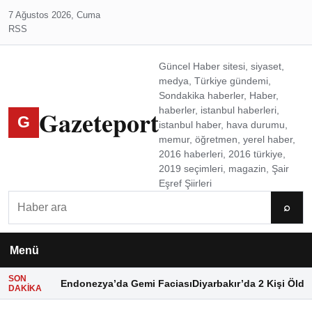
7 Ağustos 2026, Cuma
RSS
Güncel Haber sitesi, siyaset,
medya, Türkiye gündemi,
Sondakika haberler, Haber,
Gazeteport
haberler, istanbul haberleri,
G
istanbul haber, hava durumu,
memur, öğretmen, yerel haber,
2016 haberleri, 2016 türkiye,
2019 seçimleri, magazin, Şair
Eşref Şiirleri
Ara
⌕
Menü
SON
Endonezya’da Gemi Faciası
Diyarbakır’da 2 Kişi Öldü
DAKIKA