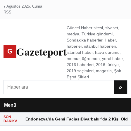
7 Ağustos 2026, Cuma
RSS
Güncel Haber sitesi, siyaset,
medya, Türkiye gündemi,
Sondakika haberler, Haber,
Gazeteport
haberler, istanbul haberleri,
G
istanbul haber, hava durumu,
memur, öğretmen, yerel haber,
2016 haberleri, 2016 türkiye,
2019 seçimleri, magazin, Şair
Eşref Şiirleri
Ara
⌕
Menü
SON
Endonezya’da Gemi Faciası
Diyarbakır’da 2 Kişi Öldü
DAKIKA