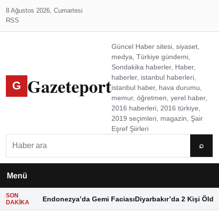
8 Ağustos 2026, Cumartesi
RSS
Güncel Haber sitesi, siyaset,
medya, Türkiye gündemi,
Sondakika haberler, Haber,
Gazeteport
haberler, istanbul haberleri,
G
istanbul haber, hava durumu,
memur, öğretmen, yerel haber,
2016 haberleri, 2016 türkiye,
2019 seçimleri, magazin, Şair
Eşref Şiirleri
Ara
⌕
Menü
SON
Endonezya’da Gemi Faciası
Diyarbakır’da 2 Kişi Öldü
DAKIKA