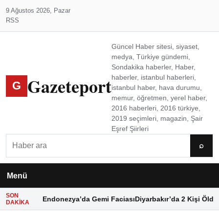
9 Ağustos 2026, Pazar
RSS
Güncel Haber sitesi, siyaset,
medya, Türkiye gündemi,
Sondakika haberler, Haber,
Gazeteport
haberler, istanbul haberleri,
G
istanbul haber, hava durumu,
memur, öğretmen, yerel haber,
2016 haberleri, 2016 türkiye,
2019 seçimleri, magazin, Şair
Eşref Şiirleri
Ara
⌕
Menü
SON
Endonezya’da Gemi Faciası
Diyarbakır’da 2 Kişi Öldü
DAKIKA