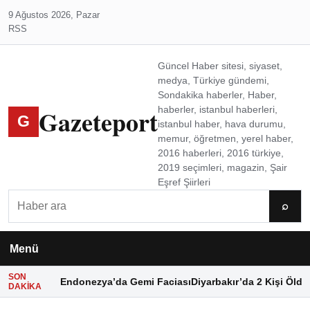
9 Ağustos 2026, Pazar
RSS
Güncel Haber sitesi, siyaset,
medya, Türkiye gündemi,
Sondakika haberler, Haber,
Gazeteport
haberler, istanbul haberleri,
G
istanbul haber, hava durumu,
memur, öğretmen, yerel haber,
2016 haberleri, 2016 türkiye,
2019 seçimleri, magazin, Şair
Eşref Şiirleri
Ara
⌕
Menü
SON
Endonezya’da Gemi Faciası
Diyarbakır’da 2 Kişi Öldü
DAKIKA