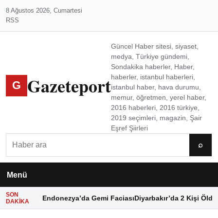
8 Ağustos 2026, Cumartesi
RSS
Güncel Haber sitesi, siyaset,
medya, Türkiye gündemi,
Sondakika haberler, Haber,
Gazeteport
haberler, istanbul haberleri,
G
istanbul haber, hava durumu,
memur, öğretmen, yerel haber,
2016 haberleri, 2016 türkiye,
2019 seçimleri, magazin, Şair
Eşref Şiirleri
Ara
⌕
Menü
SON
Endonezya’da Gemi Faciası
Diyarbakır’da 2 Kişi Öldü
DAKIKA