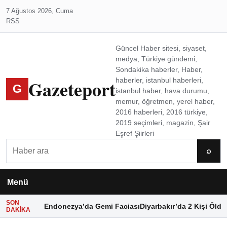
7 Ağustos 2026, Cuma
RSS
Güncel Haber sitesi, siyaset,
medya, Türkiye gündemi,
Sondakika haberler, Haber,
Gazeteport
haberler, istanbul haberleri,
G
istanbul haber, hava durumu,
memur, öğretmen, yerel haber,
2016 haberleri, 2016 türkiye,
2019 seçimleri, magazin, Şair
Eşref Şiirleri
Ara
⌕
Menü
SON
Endonezya’da Gemi Faciası
Diyarbakır’da 2 Kişi Öldü
DAKIKA