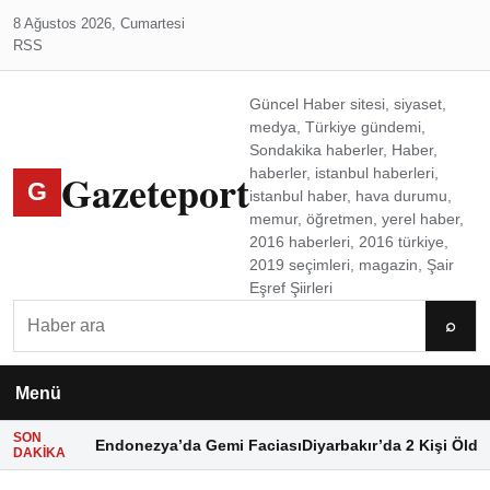
8 Ağustos 2026, Cumartesi
RSS
Güncel Haber sitesi, siyaset,
medya, Türkiye gündemi,
Sondakika haberler, Haber,
Gazeteport
haberler, istanbul haberleri,
G
istanbul haber, hava durumu,
memur, öğretmen, yerel haber,
2016 haberleri, 2016 türkiye,
2019 seçimleri, magazin, Şair
Eşref Şiirleri
Ara
⌕
Menü
SON
Endonezya’da Gemi Faciası
Diyarbakır’da 2 Kişi Öldü
DAKIKA