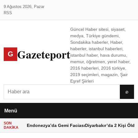
9 Ağustos 2026, Pazar
RSS
Güncel Haber sitesi, siyaset,
medya, Türkiye gündemi,
Sondakika haberler, Haber,
Gazeteport
haberler, istanbul haberleri,
G
istanbul haber, hava durumu,
memur, öğretmen, yerel haber,
2016 haberleri, 2016 türkiye,
2019 seçimleri, magazin, Şair
Eşref Şiirleri
Ara
⌕
Menü
SON
Endonezya’da Gemi Faciası
Diyarbakır’da 2 Kişi Öldü
DAKIKA