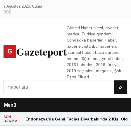
7 Ağustos 2026, Cuma
RSS
Güncel Haber sitesi, siyaset,
medya, Türkiye gündemi,
Sondakika haberler, Haber,
Gazeteport
haberler, istanbul haberleri,
G
istanbul haber, hava durumu,
memur, öğretmen, yerel haber,
2016 haberleri, 2016 türkiye,
2019 seçimleri, magazin, Şair
Eşref Şiirleri
Ara
⌕
Menü
SON
Endonezya’da Gemi Faciası
Diyarbakır’da 2 Kişi Öldü
DAKIKA