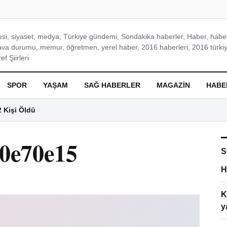
si, siyaset, medya, Türkiye gündemi, Sondakika haberler, Haber, haberl
ava durumu, memur, öğretmen, yerel haber, 2016 haberleri, 2016 türkiy
f Şiirleri
SPOR
YAŞAM
SAĞ HABERLER
MAGAZIN
HABE
2 Kişi Öldü
30e70e15
S
H
K
y