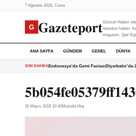
7 Ağustos 2026, Cuma
Gazeteport
Güncel Haber site
G
istanbul haber, h
magazin, Şair Eşre
ANA SAYFA
GÜNDEM
GENEL
DÜNYA
Endonezya’da Gemi Faciası
Diyarbakır’da 
SON DAKIKA
5b054fe05379ff14
26 Mayıs 2018 10:42
Mustafa Hoş