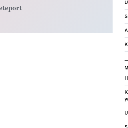
U
eteport
S
A
K
M
H
K
y
U
S